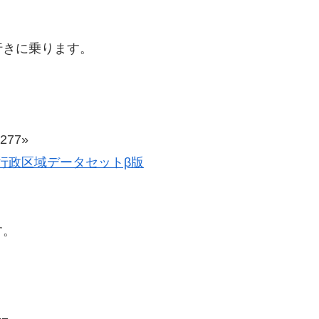
行きに乗ります。
77»
歴史的行政区域データセットβ版
す。