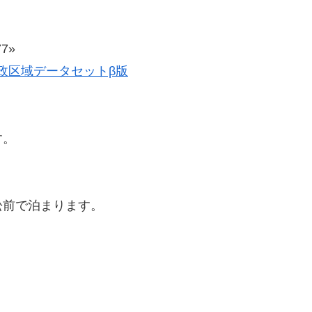
。
7»
史的行政区域データセットβ版
す。
松前で泊まります。