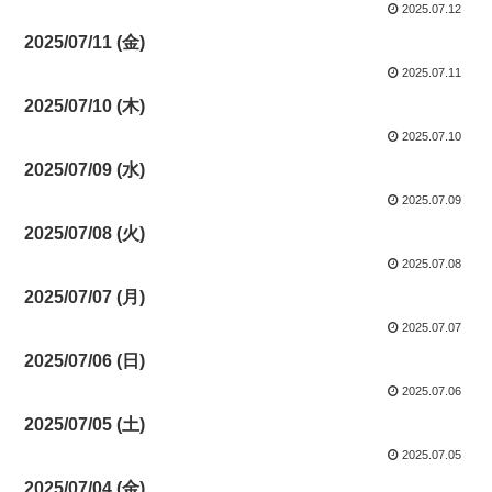
2025.07.12
2025/07/11 (金)
2025.07.11
2025/07/10 (木)
2025.07.10
2025/07/09 (水)
2025.07.09
2025/07/08 (火)
2025.07.08
2025/07/07 (月)
2025.07.07
2025/07/06 (日)
2025.07.06
2025/07/05 (土)
2025.07.05
2025/07/04 (金)