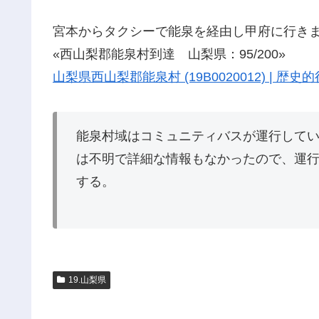
宮本からタクシーで能泉を経由し甲府に行き
«西山梨郡能泉村到達 山梨県：95/200»
山梨県西山梨郡能泉村 (19B0020012) | 
能泉村域はコミュニティバスが運行して
は不明で詳細な情報もなかったので、運
する。
19.山梨県