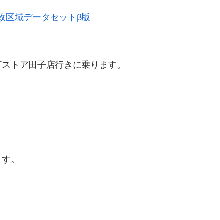
史的行政区域データセットβ版
ダストア田子店行きに乗ります。
ます。
。