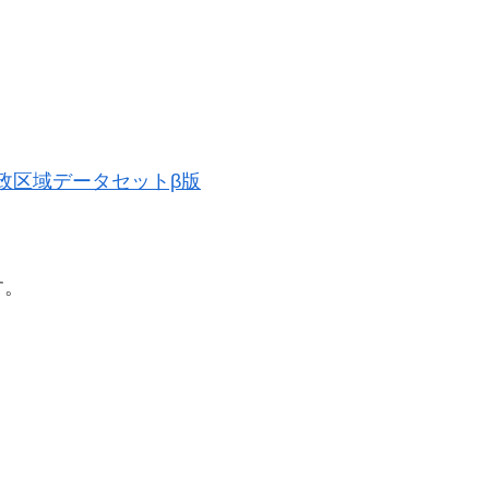
。
史的行政区域データセットβ版
す。