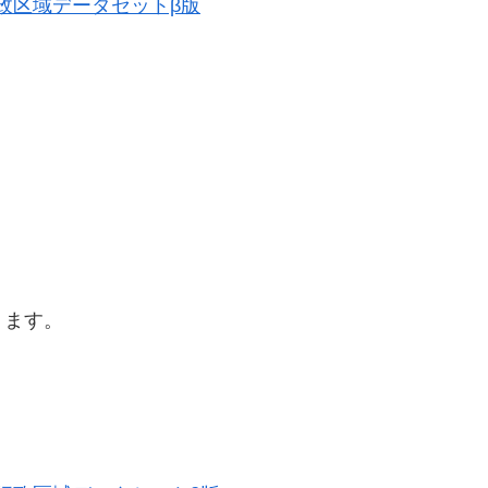
史的行政区域データセットβ版
ります。
。