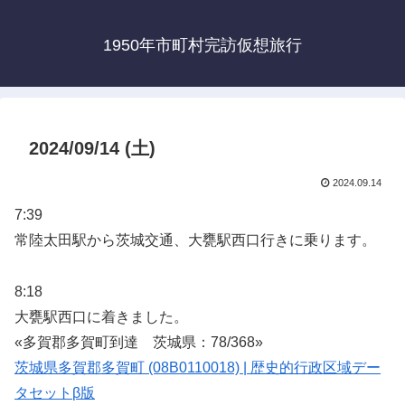
1950年市町村完訪仮想旅行
2024/09/14 (土)
2024.09.14
7:39
常陸太田駅から茨城交通、大甕駅西口行きに乗ります。
8:18
大甕駅西口に着きました。
«多賀郡多賀町到達 茨城県：78/368»
茨城県多賀郡多賀町 (08B0110018) | 歴史的行政区域デー
タセットβ版