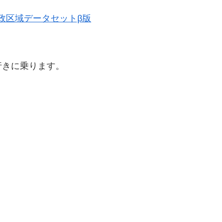
史的行政区域データセットβ版
行きに乗ります。
。