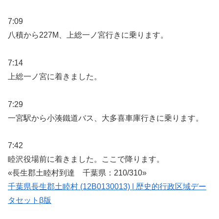
7:09
八積から227M、上総一ノ宮行きに乗ります。
7:14
上総一ノ宮に着きました。
7:29
一宮駅から小湊鐵道バス、大多喜車庫行きに乗ります。
7:42
睦沢役場前に着きました。ここで降ります。
«長生郡土睦村到達 千葉県：210/310»
千葉県長生郡土睦村 (12B0130013) | 歴史的行政区域デー
タセットβ版