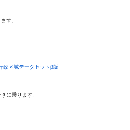
ります。
。
歴史的行政区域データセットβ版
行きに乗ります。