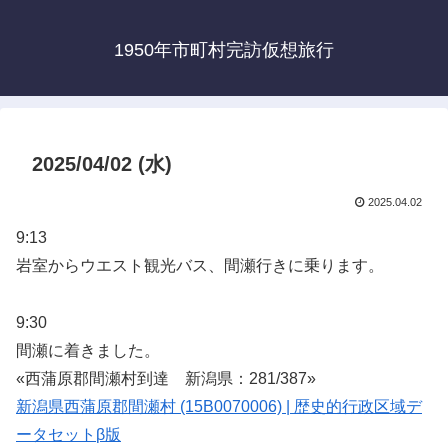
1950年市町村完訪仮想旅行
2025/04/02 (水)
2025.04.02
9:13
岩室からウエスト観光バス、間瀬行きに乗ります。
9:30
間瀬に着きました。
«西蒲原郡間瀬村到達 新潟県：281/387»
新潟県西蒲原郡間瀬村 (15B0070006) | 歴史的行政区域デ
ータセットβ版