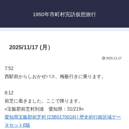
1950年市町村完訪仮想旅行
2025/11/17 (月）
2025.11.17
7:52
西駅前からしおかぜバス、梅薮行きに乗ります。
8:12
前芝に着きました。ここで降ります。
«宝飯郡前芝村到達 愛知県：31/219»
愛知県宝飯郡前芝村 [23B0170016] | 歴史的行政区域デー
タセットβ版