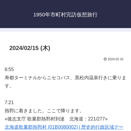
1950年市町村完訪仮想旅行
2024/02/15 (木)
2024.02.15
6:55
寿都ターミナルからニセコバス、黒松内温泉行きに乗りま
す。
7:21
熱郛に着きました。ここで降ります。
«後志支庁 歌棄郡熱郛村到達 北海道：221/277»
北海道歌棄郡熱郛村 (01B0080002) | 歴史的行政区域デー