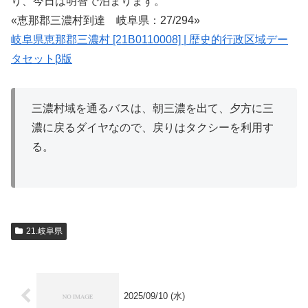
り、今日は明智で泊まります。
«恵那郡三濃村到達 岐阜県：27/294»
岐阜県恵那郡三濃村 [21B0110008] | 歴史的行政区域デー
タセットβ版
三濃村域を通るバスは、朝三濃を出て、夕方に三
濃に戻るダイヤなので、戻りはタクシーを利用す
る。
21.岐阜県
2025/09/10 (水)