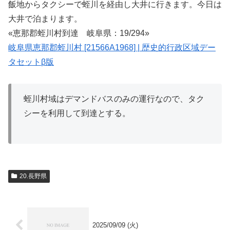
飯地からタクシーで蛭川を経由し大井に行きます。今日は
大井で泊まります。
«恵那郡蛭川村到達 岐阜県：19/294»
岐阜県恵那郡蛭川村 [21566A1968] | 歴史的行政区域デー
タセットβ版
蛭川村域はデマンドバスのみの運行なので、タク
シーを利用して到達とする。
20.長野県
2025/09/09 (火)