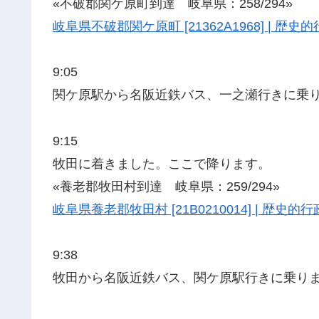
«不破郡関ケ原町到達 岐阜県：258/294»
岐阜県不破郡関ケ原町 [21362A1968] | 
9:05
関ケ原駅から名阪近鉄バス、一之瀬行きに乗
9:15
牧田に着きました。ここで降ります。
«養老郡牧田村到達 岐阜県：259/294»
岐阜県養老郡牧田村 [21B0210014] | 歴
9:38
牧田から名阪近鉄バス、関ケ原駅行きに乗り