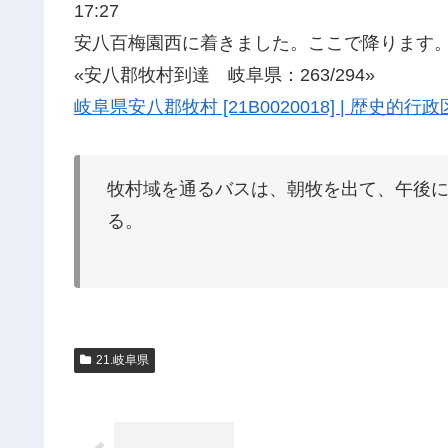
17:27
安八百梅園西に着きました。ここで降ります
«安八郡牧村到達 岐阜県：263/294»
岐阜県安八郡牧村 [21B0020018] | 歴史的
牧村域を通るバスは、朝牧を出て、午後
る。
21.岐阜県