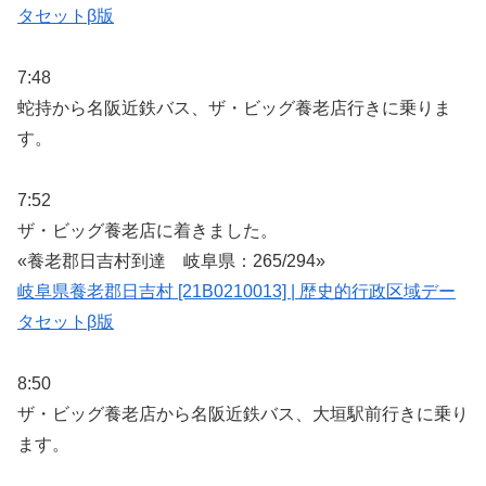
タセットβ版
7:48
蛇持から名阪近鉄バス、ザ・ビッグ養老店行きに乗りま
す。
7:52
ザ・ビッグ養老店に着きました。
«養老郡日吉村到達 岐阜県：265/294»
岐阜県養老郡日吉村 [21B0210013] | 歴史的行政区域デー
タセットβ版
8:50
ザ・ビッグ養老店から名阪近鉄バス、大垣駅前行きに乗り
ます。