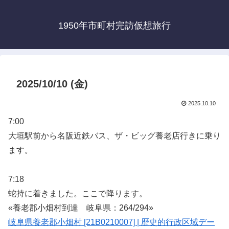
1950年市町村完訪仮想旅行
2025/10/10 (金)
2025.10.10
7:00
大垣駅前から名阪近鉄バス、ザ・ビッグ養老店行きに乗り
ます。
7:18
蛇持に着きました。ここで降ります。
«養老郡小畑村到達 岐阜県：264/294»
岐阜県養老郡小畑村 [21B0210007] | 歴史的行政区域デー